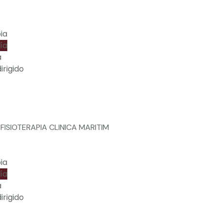
ia
ía
a
dirigido
ia
ía
a
dirigido