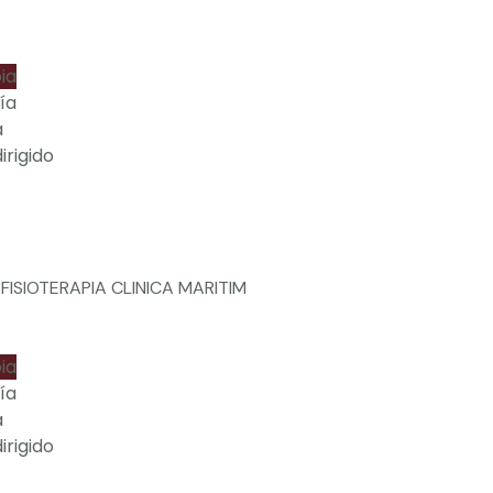
ia
ía
a
dirigido
ia
ía
a
dirigido