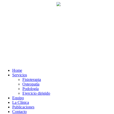
Ir
al
contenido
Home
Servicios
Fisioterapia
Osteopatía
Podología
Ejercicio dirigido
Equipo
La Clínica
Publicaciones
Contacto