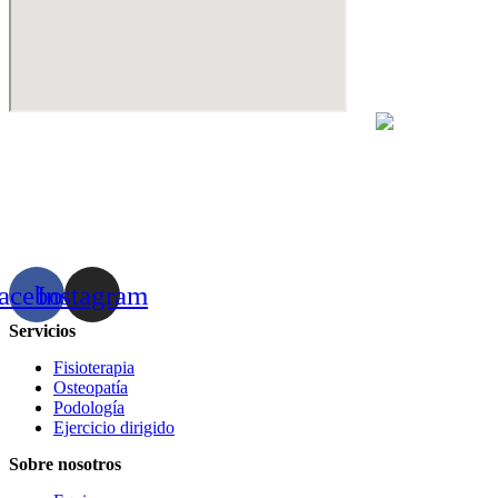
acebook
Instagram
Servicios
Fisioterapia
Osteopatía
Podología
Ejercicio dirigido
Sobre nosotros