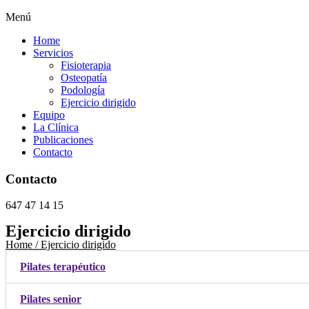
Menú
Home
Servicios
Fisioterapia
Osteopatía
Podología
Ejercicio dirigido
Equipo
La Clínica
Publicaciones
Contacto
Contacto
647 47 14 15
Ejercicio dirigido
Home / Ejercicio dirigido
Pilates terapéutico
Pilates senior